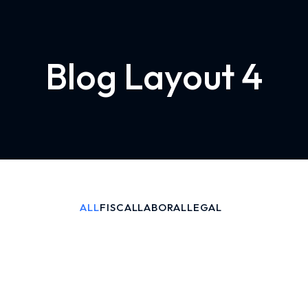
Blog Layout 4
ALL
FISCAL
LABORAL
LEGAL
dos al borde
 ataque de